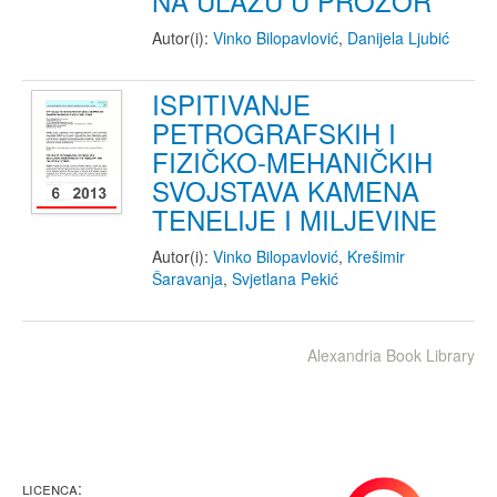
NA ULAZU U PROZOR
Autor(i):
Vinko Bilopavlović
,
Danijela Ljubić
ISPITIVANJE
PETROGRAFSKIH I
FIZIČKO-MEHANIČKIH
SVOJSTAVA KAMENA
TENELIJE I MILJEVINE
Autor(i):
Vinko Bilopavlović
,
Krešimir
Šaravanja
,
Svjetlana Pekić
Alexandria Book Library
LICENCA: