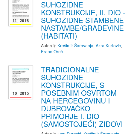
SUHOZIDNE
KONSTRUKCIJE, II. DIO -
SUHOZIDNE STAMBENE
NASTAMBE/GRAĐEVINE
(HABITATI)
Autor(i):
Krešimir Šaravanja
,
Azra Kurtović
,
Frano Oreč
TRADICIONALNE
SUHOZIDNE
KONSTRUKCIJE, S
POSEBNIM OSVRTOM
NA HERCEGOVINU I
DUBROVAČKO
PRIMORJE I. DIO -
(SAMOSTOJEĆI) ZIDOVI
Autor(i):
Ivan Đurović
,
Krešimir Šaravanja
,