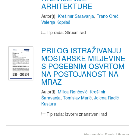
ARHITEKTURE
Autor(i):
Krešimir Šaravanja
,
Frano Oreč
,
Valerija Kopilaš
Tip rada: Stručni rad
PRILOG ISTRAŽIVANJU
MOSTARSKE MILJEVINE
S POSEBNIM OSVRTOM
NA POSTOJANOST NA
MRAZ
Autor(i):
Milica Rončević
,
Krešimir
Šaravanja
,
Tomislav Marić
,
Jelena Radić
Kustura
Tip rada: Izvorni znanstveni rad
Alexandria Book Library