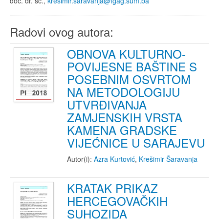
doc. dr. sc.,
kresimir.saravanja@fgag.sum.ba
Radovi ovog autora:
OBNOVA KULTURNO-
POVIJESNE BAŠTINE S
POSEBNIM OSVRTOM
NA METODOLOGIJU
UTVRĐIVANJA
ZAMJENSKIH VRSTA
KAMENA GRADSKE
VIJEĆNICE U SARAJEVU
Autor(i):
Azra Kurtović
,
Krešimir Šaravanja
KRATAK PRIKAZ
HERCEGOVAČKIH
SUHOZIDA