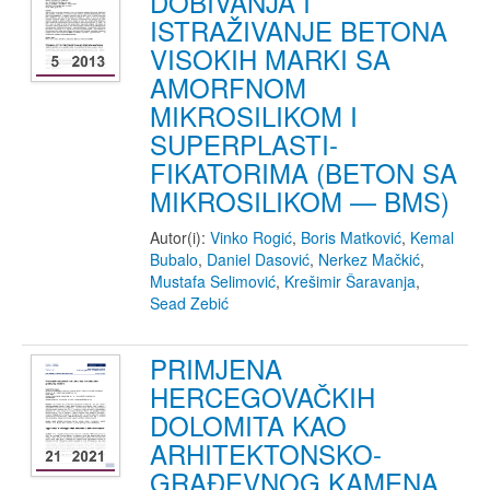
DOBIVANJA I
ISTRAŽIVANJE BETONA
VISOKIH MARKI SA
AMORFNOM
MIKROSILIKOM I
SUPERPLASTI-
FIKATORIMA (BETON SA
MIKROSILIKOM — BMS)
Autor(i):
Vinko Rogić
,
Boris Matković
,
Kemal
Bubalo
,
Daniel Dasović
,
Nerkez Mačkić
,
Mustafa Selimović
,
Krešimir Šaravanja
,
Sead Zebić
PRIMJENA
HERCEGOVAČKIH
DOLOMITA KAO
ARHITEKTONSKO-
GRAĐEVNOG KAMENA