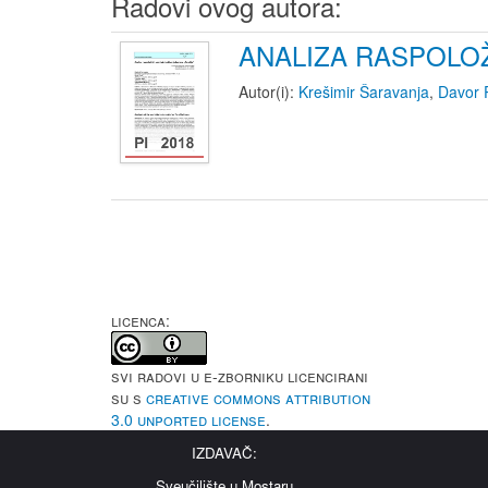
Radovi ovog autora:
ANALIZA RASPOLOŽ
Autor(i):
Krešimir Šaravanja
,
Davor 
LICENCA:
Svi radovi u e-Zborniku licencirani
su s
Creative Commons Attribution
3.0 Unported License
.
IZDAVAČ:
Sveučilište u Mostaru