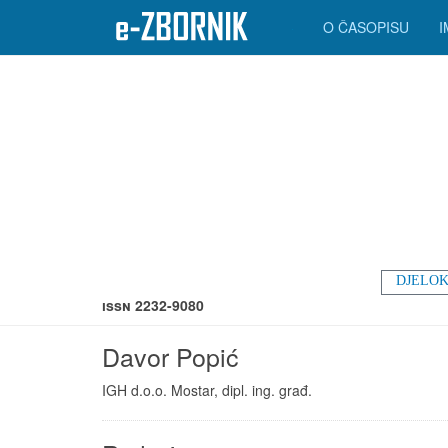
O ČASOPISU
DJELOK
ISSN 2232-9080
Davor Popić
IGH d.o.o. Mostar, dipl. ing. građ.