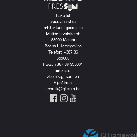
Fakultet
građevinarstva,
arhitekture i geodezije
Matice hrvatske bb
88000 Mostar
Bosna i Hercegovina
Telefon: +387 36
355000
Faks: +387 36 355001
m
reža: e-
zbornik.gf.sum.ba
E-pošta: e-
zbornik@gf.sum.ba