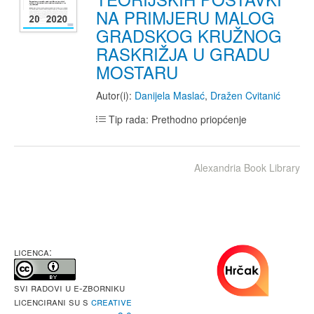
NA PRIMJERU MALOG
GRADSKOG KRUŽNOG
RASKRIŽJA U GRADU
MOSTARU
Autor(i):
Danijela Maslać
,
Dražen Cvitanić
Tip rada: Prethodno priopćenje
Alexandria Book Library
LICENCA:
Svi radovi u e-Zborniku
licencirani su s
Creative