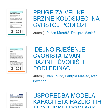
PRUGE ZA VELIKE
BRZINE-KOLOSIJECI NA
ČVRSTOJ PODLOZI
Autor(i):
Dušan Marušić
,
Danijela Maslać
IDEJNO RJEŠENJE
ČVORIŠTA IZVAN
RAZINE: ČVORIŠTE
PODLEDINAC
Autor(i):
Ivan Lovrić
,
Danijela Maslać
,
Ivan
Bevanda
USPOREDBA MODELA
KAPACITETA RAZLIČITIH
TEORIJSKIH POSTAVKI