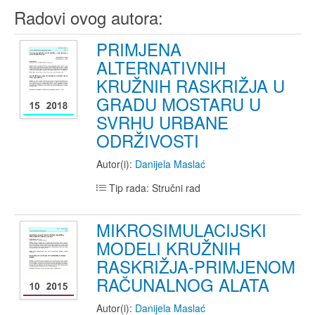
Radovi ovog autora:
PRIMJENA
ALTERNATIVNIH
KRUŽNIH RASKRIŽJA U
GRADU MOSTARU U
SVRHU URBANE
ODRŽIVOSTI
Autor(i):
Danijela Maslać
Tip rada: Stručni rad
MIKROSIMULACIJSKI
MODELI KRUŽNIH
RASKRIŽJA-PRIMJENOM
RAČUNALNOG ALATA
Autor(i):
Danijela Maslać