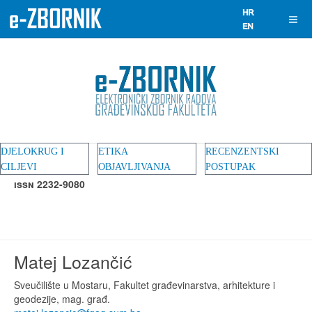
DJELOKRUG I
ETIKA
RECENZENTSKI
CILJEVI
OBJAVLJIVANJA
POSTUPAK
ISSN 2232-9080
Matej Lozančić
Sveučilište u Mostaru, Fakultet građevinarstva, arhitekture i
geodezije, mag. građ.