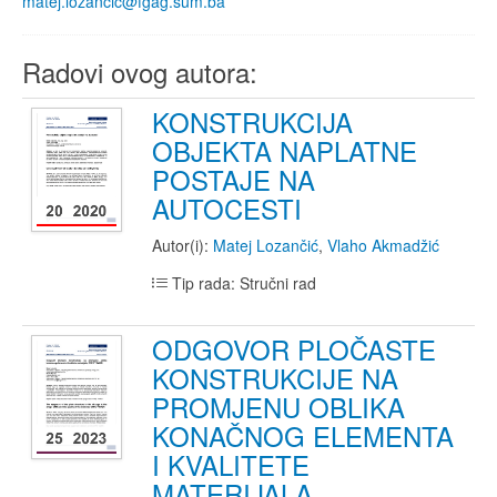
matej.lozancic@fgag.sum.ba
Radovi ovog autora:
KONSTRUKCIJA
OBJEKTA NAPLATNE
POSTAJE NA
AUTOCESTI
Autor(i):
Matej Lozančić
,
Vlaho Akmadžić
Tip rada: Stručni rad
ODGOVOR PLOČASTE
KONSTRUKCIJE NA
PROMJENU OBLIKA
KONAČNOG ELEMENTA
I KVALITETE
MATERIJALA,