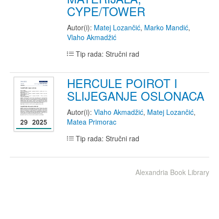
CYPE/TOWER
Autor(i):
Matej Lozančić
,
Marko Mandić
,
Vlaho Akmadžić
Tip rada: Stručni rad
HERCULE POIROT I
SLIJEGANJE OSLONACA
Autor(i):
Vlaho Akmadžić
,
Matej Lozančić
,
Matea Primorac
Tip rada: Stručni rad
Alexandria Book Library