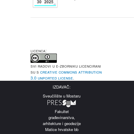
LICENCA:
Svi radovi u e-Zborniku licencirani
su s
Creative Commons Attribution
3.0 Unported License
.
IZDAVAČ:
Sveučilište u Mostaru
Fakultet
građevinarstva,
arhitekture i geodezije
Matice hrvatske bb