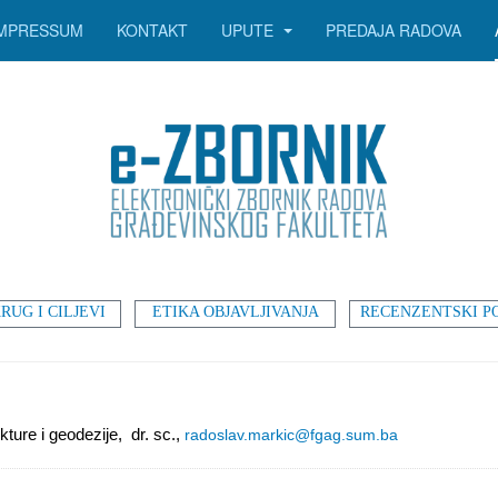
IMPRESSUM
KONTAKT
UPUTE
PREDAJA RADOVA
RUG I CILJEVI
ETIKA OBJAVLJIVANJA
RECENZENTSKI P
kture i geodezije, dr. sc.,
radoslav.markic@fgag.sum.ba