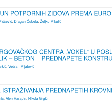
ČUN POTPORNIH ZIDOVA PREMA EUR
Miščević
,
Dragan Ćubela
,
Željko Mikulić
TRGOVAČKOG CENTRA „VOKEL“ U POS
IK – BETON + PREDNAPETE KONSTRU
rkić
,
Vedran Mijatović
 ISTRAŽIVANJA PREDNAPETIH KROVN
nić
,
Alen Harapin
,
Nikola Grgić