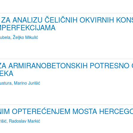
ZA ANALIZU ČELIČNIH OKVIRNIH KON
MPERFEKCIJAMA
ubela
,
Željko Mikulić
ZA ARMIRANOBETONSKIH POTRESNO 
EKA
ustura
,
Marino Jurišić
BNIM OPTEREĆENJEM MOSTA HERCEG
išić
,
Radoslav Markić