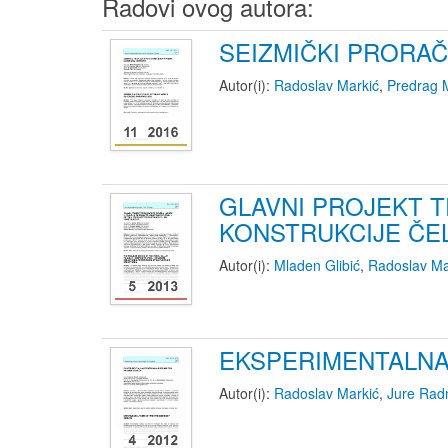
Radovi ovog autora:
SEIZMIČKI PRORA
Autor(i):
Radoslav Markić
,
Predrag 
GLAVNI PROJEKT 
KONSTRUKCIJE ČEL
Autor(i):
Mladen Glibić
,
Radoslav Ma
EKSPERIMENTALNA
Autor(i):
Radoslav Markić
,
Jure Rad