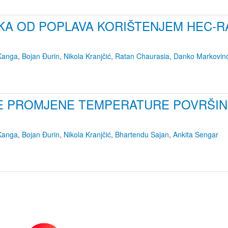
IKA OD POPLAVA KORIŠTENJEM HEC-R
 Kanga
,
Bojan Đurin
,
Nikola Kranjčić
,
Ratan Chaurasia
,
Danko Markovino
 PROMJENE TEMPERATURE POVRŠINE 
 Kanga
,
Bojan Đurin
,
Nikola Kranjčić
,
Bhartendu Sajan
,
Ankita Sengar