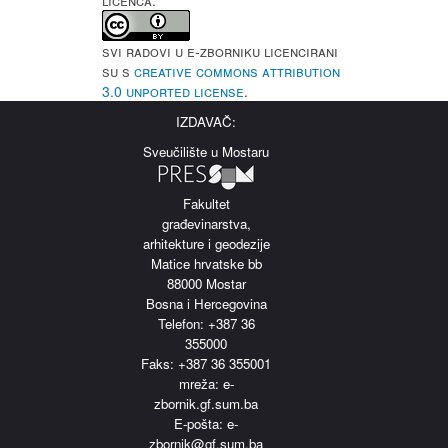
LICENCA:
Svi radovi u e-Zborniku licencirani
su s
Creative Commons Attribution
3.0 Unported License
.
IZDAVAČ:
Sveučilište u Mostaru
Fakultet
građevinarstva,
arhitekture i geodezije
Matice hrvatske bb
88000 Mostar
Bosna i Hercegovina
Telefon: +387 36
355000
Faks: +387 36 355001
m
reža: e-
zbornik.gf.sum.ba
E-pošta: e-
zbornik@gf.sum.ba