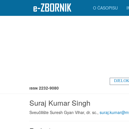
O ČASOPISU
DJELOK
ISSN 2232-9080
Suraj Kumar Singh
Sveučilište Suresh Gyan Vihar, dr. sc.,
suraj.kumar@m