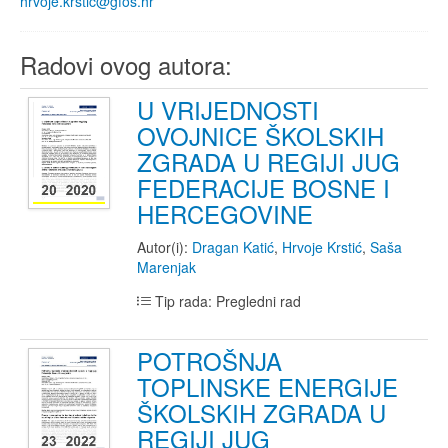
hrvoje.krstic@gfos.hr
Radovi ovog autora:
U VRIJEDNOSTI
OVOJNICE ŠKOLSKIH
ZGRADA U REGIJI JUG
FEDERACIJE BOSNE I
HERCEGOVINE
Autor(i):
Dragan Katić
,
Hrvoje Krstić
,
Saša
Marenjak
Tip rada: Pregledni rad
POTROŠNJA
TOPLINSKE ENERGIJE
ŠKOLSKIH ZGRADA U
REGIJI JUG