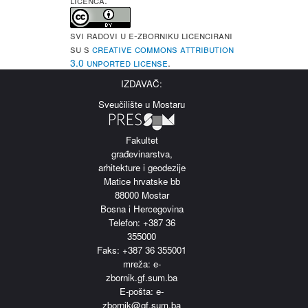
LICENCA:
Svi radovi u e-Zborniku licencirani
su s
Creative Commons Attribution
3.0 Unported License
.
IZDAVAČ:
Sveučilište u Mostaru
Fakultet
građevinarstva,
arhitekture i geodezije
Matice hrvatske bb
88000 Mostar
Bosna i Hercegovina
Telefon: +387 36
355000
Faks: +387 36 355001
m
reža: e-
zbornik.gf.sum.ba
E-pošta: e-
zbornik@gf.sum.ba