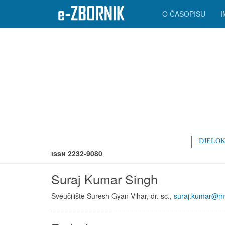
O ČASOPISU
DJELOK
ISSN 2232-9080
Suraj Kumar Singh
Sveučilište Suresh Gyan Vihar, dr. sc.,
suraj.kumar@m