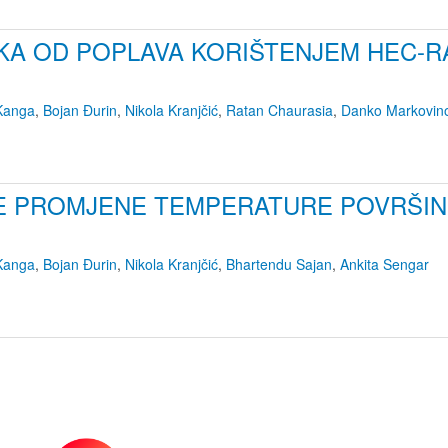
IKA OD POPLAVA KORIŠTENJEM HEC-R
 Kanga
,
Bojan Đurin
,
Nikola Kranjčić
,
Ratan Chaurasia
,
Danko Markovino
 PROMJENE TEMPERATURE POVRŠINE 
 Kanga
,
Bojan Đurin
,
Nikola Kranjčić
,
Bhartendu Sajan
,
Ankita Sengar