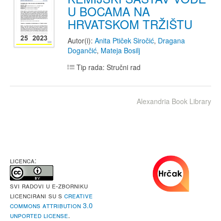
U BOCAMA NA
HRVATSKOM TRŽIŠTU
Autor(i):
Anita Ptiček Siročić
,
Dragana
Dogančić
,
Mateja Bosilj
Tip rada: Stručni rad
Alexandria Book Library
LICENCA:
Svi radovi u e-Zborniku
licencirani su s
Creative
Commons Attribution 3.0
Unported License
.