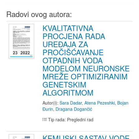
Radovi ovog autora:
KVALITATIVNA
PROCJENA RADA
UREĐAJA ZA
PROČIŠĆAVANJE
OTPADNIH VODA
MODELOM NEURONSKE
MREŽE OPTIMIZIRANIM
GENETSKIM
ALGORITMOM
Autor(i):
Sara Dadar
,
Atena Pezeshki
,
Bojan
Đurin
,
Dragana Dogančić
Tip rada: Pregledni rad
KEMIJSKI SASTAV VODE