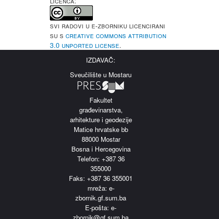
LICENCA:
Svi radovi u e-Zborniku licencirani
su s
Creative Commons Attribution
3.0 Unported License
.
IZDAVAČ:
Sveučilište u Mostaru
Fakultet
građevinarstva,
arhitekture i geodezije
Matice hrvatske bb
88000 Mostar
Bosna i Hercegovina
Telefon: +387 36
355000
Faks: +387 36 355001
m
reža: e-
zbornik.gf.sum.ba
E-pošta: e-
zbornik@gf.sum.ba