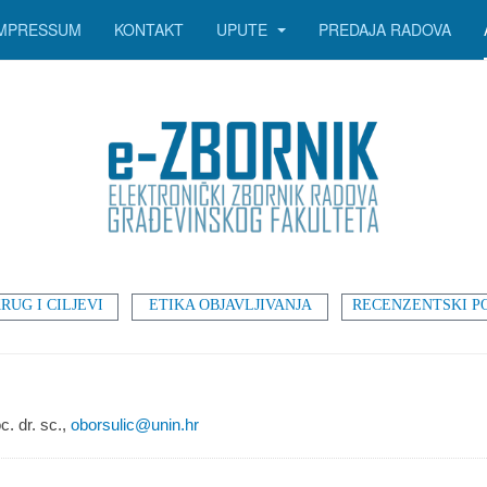
IMPRESSUM
KONTAKT
UPUTE
PREDAJA RADOVA
RUG I CILJEVI
ETIKA OBJAVLJIVANJA
RECENZENTSKI P
c. dr. sc.,
oborsulic@unin.hr