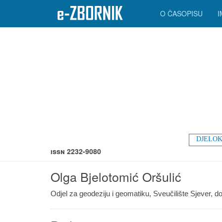
O ČASOPISU
DJELOK
ISSN 2232-9080
Olga Bjelotomić Oršulić
Odjel za geodeziju i geomatiku, Sveučilište Sjever, do