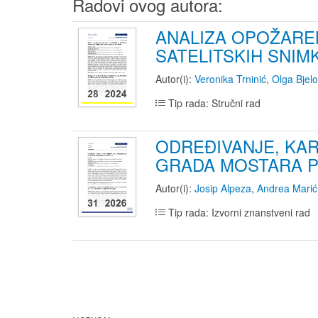
Radovi ovog autora:
ANALIZA OPOŽAREN
SATELITSKIH SNIMK
Autor(i):
Veronika Trninić
,
Olga Bjelo
Tip rada: Stručni rad
ODREĐIVANJE, KAR
GRADA MOSTARA P
Autor(i):
Josip Alpeza
,
Andrea Marić
Tip rada: Izvorni znanstveni rad