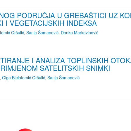
OG PODRUČJA U GREBAŠTICI UZ KOR
I I VEGETACIJSKIH INDEKSA
tomić Oršulić
,
Sanja Šamanović
,
Danko Markovinović
TIRANJE I ANALIZA TOPLINSKIH OT
RIMJENOM SATELITSKIH SNIMKI
,
Olga Bjelotomić Oršulić
,
Sanja Šamanović