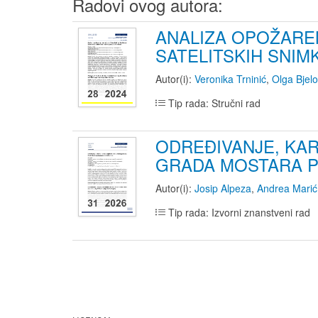
Radovi ovog autora:
ANALIZA OPOŽAREN
SATELITSKIH SNIMK
Autor(i):
Veronika Trninić
,
Olga Bjelo
Tip rada: Stručni rad
ODREĐIVANJE, KAR
GRADA MOSTARA P
Autor(i):
Josip Alpeza
,
Andrea Marić
Tip rada: Izvorni znanstveni rad