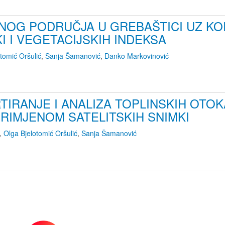
OG PODRUČJA U GREBAŠTICI UZ KOR
I I VEGETACIJSKIH INDEKSA
tomić Oršulić
,
Sanja Šamanović
,
Danko Markovinović
TIRANJE I ANALIZA TOPLINSKIH OT
RIMJENOM SATELITSKIH SNIMKI
,
Olga Bjelotomić Oršulić
,
Sanja Šamanović