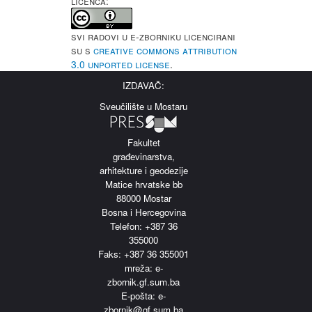
LICENCA:
Svi radovi u e-Zborniku licencirani
su s
Creative Commons Attribution
3.0 Unported License
.
IZDAVAČ:
Sveučilište u Mostaru
Fakultet
građevinarstva,
arhitekture i geodezije
Matice hrvatske bb
88000 Mostar
Bosna i Hercegovina
Telefon: +387 36
355000
Faks: +387 36 355001
m
reža: e-
zbornik.gf.sum.ba
E-pošta: e-
zbornik@gf.sum.ba