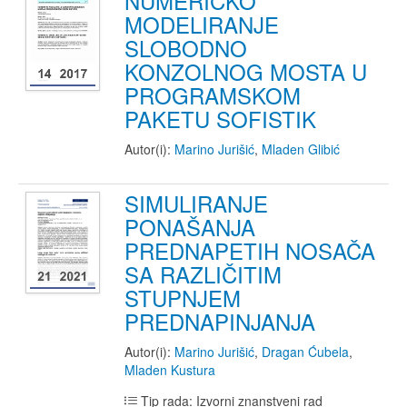
NUMERIČKO
MODELIRANJE
SLOBODNO
KONZOLNOG MOSTA U
PROGRAMSKOM
PAKETU SOFISTIK
Autor(i):
Marino Jurišić
,
Mladen Glibić
SIMULIRANJE
PONAŠANJA
PREDNAPETIH NOSAČA
SA RAZLIČITIM
STUPNJEM
PREDNAPINJANJA
Autor(i):
Marino Jurišić
,
Dragan Ćubela
,
Mladen Kustura
Tip rada: Izvorni znanstveni rad