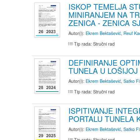
ISKOP TEMELJA ST
MINIRANJEM NA TR
ZENICA - ZENICA S
Autor(i):
Ekrem Bektašević
,
Reuf Ka
Tip rada: Stručni rad
DEFINIRANJE OPT
TUNELA U LOŠIJOJ
Autor(i):
Ekrem Bektašević
,
Satko Fi
Tip rada: Stručni rad
ISPITIVANJE INT
PORTALU TUNELA K
Autor(i):
Ekrem Bektašević
,
Satko Fi
Tip rada: Stručni rad