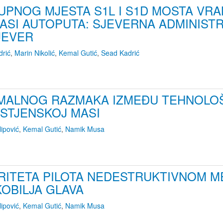
UPNOG MJESTA S1L I S1D MOSTA VR
ASI AUTOPUTA: SJEVERNA ADMINIST
JEVER
drić
,
Marin Nikolić
,
Kemal Gutić
,
Sead Kadrić
IMALNOG RAZMAKA IZMEĐU TEHNOLOŠ
 STJENSKOJ MASI
lipović
,
Kemal Gutić
,
Namik Musa
EGRITETA PILOTA NEDESTRUKTIVNOM 
OBILJA GLAVA
lipović
,
Kemal Gutić
,
Namik Musa