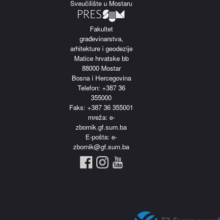
Sveučilište u Mostaru
Fakultet
građevinarstva,
arhitekture i geodezije
Matice hrvatske bb
88000 Mostar
Bosna i Hercegovina
Telefon: +387 36
355000
Faks: +387 36 355001
m
reža: e-
zbornik.gf.sum.ba
E-pošta: e-
zbornik@gf.sum.ba