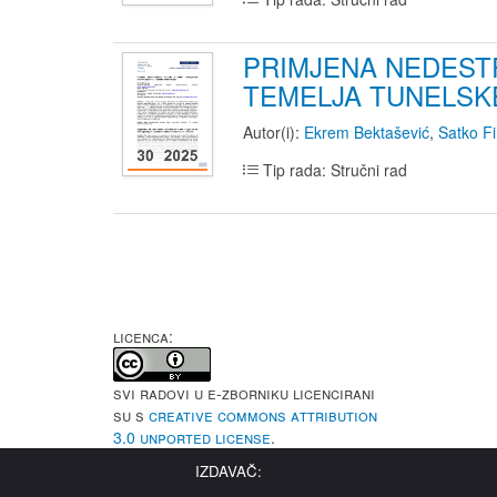
PRIMJENA NEDEST
TEMELJA TUNELSK
Autor(i):
Ekrem Bektašević
,
Satko Fi
Tip rada: Stručni rad
LICENCA:
Svi radovi u e-Zborniku licencirani
su s
Creative Commons Attribution
3.0 Unported License
.
IZDAVAČ: