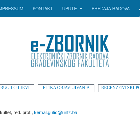
IMPRESSUM
KONTAKT
UPUTE
PREDAJA RADOVA
RUG I CILJEVI
ETIKA OBJAVLJIVANJA
RECENZENTSKI P
kultet,
red. prof.,
kemal.gutic@untz.ba