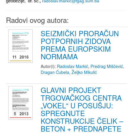
geodezije, dr. sc.,
radoslav.markic@fgag.sum.ba
Radovi ovog autora:
SEIZMIČKI PRORAČUN
POTPORNIH ZIDOVA
PREMA EUROPSKIM
NORMAMA
Autor(i):
Radoslav Markić
,
Predrag Miščević
,
Dragan Ćubela
,
Željko Mikulić
GLAVNI PROJEKT
TRGOVAČKOG CENTRA
„VOKEL“ U POSUŠJU:
SPREGNUTE
KONSTRUKCIJE ČELIK –
BETON + PREDNAPETE