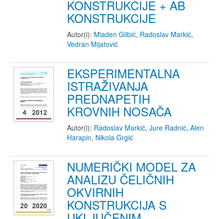
KONSTRUKCIJE + AB
KONSTRUKCIJE
Autor(i):
Mladen Glibić
,
Radoslav Markić
,
Vedran Mijatović
EKSPERIMENTALNA
ISTRAŽIVANJA
PREDNAPETIH
KROVNIH NOSAČA
Autor(i):
Radoslav Markić
,
Jure Radnić
,
Alen
Harapin
,
Nikola Grgić
NUMERIČKI MODEL ZA
ANALIZU ČELIČNIH
OKVIRNIH
KONSTRUKCIJA S
UKLJUČENIM