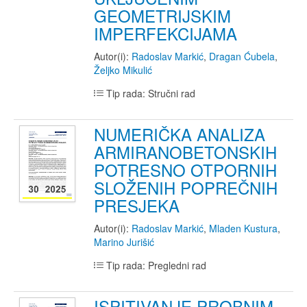
GEOMETRIJSKIM
IMPERFEKCIJAMA
Autor(i):
Radoslav Markić
,
Dragan Ćubela
,
Željko Mikulić
Tip rada: Stručni rad
NUMERIČKA ANALIZA
ARMIRANOBETONSKIH
POTRESNO OTPORNIH
SLOŽENIH POPREČNIH
PRESJEKA
Autor(i):
Radoslav Markić
,
Mladen Kustura
,
Marino Jurišić
Tip rada: Pregledni rad
ISPITIVANJE PROBNIM