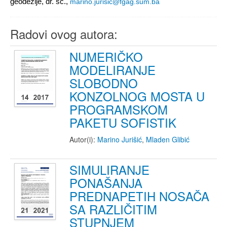
geodezije, dr. sc.,
marino.jurisic@fgag.sum.ba
Radovi ovog autora:
NUMERIČKO
MODELIRANJE
SLOBODNO
KONZOLNOG MOSTA U
PROGRAMSKOM
PAKETU SOFISTIK
Autor(i):
Marino Jurišić
,
Mladen Glibić
SIMULIRANJE
PONAŠANJA
PREDNAPETIH NOSAČA
SA RAZLIČITIM
STUPNJEM