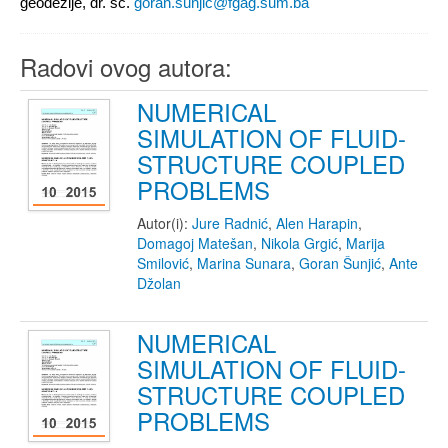
geodezije, dr. sc.
goran.sunjic@fgag.sum.ba
Radovi ovog autora:
NUMERICAL
SIMULATION OF FLUID-
STRUCTURE COUPLED
PROBLEMS
Autor(i):
Jure Radnić
,
Alen Harapin
,
Domagoj Matešan
,
Nikola Grgić
,
Marija
Smilović
,
Marina Sunara
,
Goran Šunjić
,
Ante
Džolan
NUMERICAL
SIMULATION OF FLUID-
STRUCTURE COUPLED
PROBLEMS