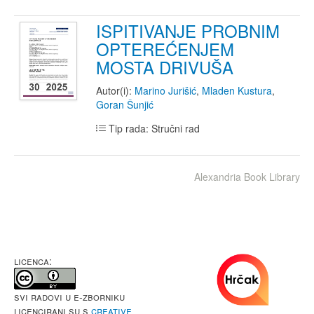
ISPITIVANJE PROBNIM
OPTEREĆENJEM
MOSTA DRIVUŠA
Autor(i):
Marino Jurišić
,
Mladen Kustura
,
Goran Šunjić
Tip rada: Stručni rad
Alexandria Book Library
LICENCA:
Svi radovi u e-Zborniku
licencirani su s
Creative