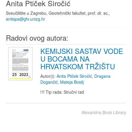
Anita Ptiček Siročić
Sveučilište u Zagrebu, Geotehnički fakultet, prof. dr. sc.,
anitaps@gfv.unizg.hr
Radovi ovog autora:
KEMIJSKI SASTAV VODE
U BOCAMA NA
HRVATSKOM TRŽIŠTU
Autor(i):
Anita Ptiček Siročić
,
Dragana
Dogančić
,
Mateja Bosilj
Tip rada: Stručni rad
Alexandria Book Library