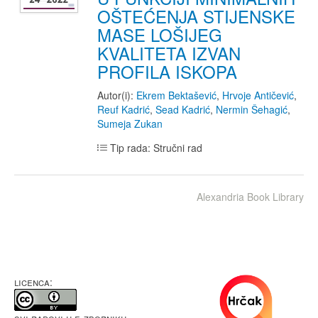
OŠTEĆENJA STIJENSKE
MASE LOŠIJEG
KVALITETA IZVAN
PROFILA ISKOPA
Autor(i):
Ekrem Bektašević
,
Hrvoje Antičević
,
Reuf Kadrić
,
Sead Kadrić
,
Nermin Šehagić
,
Sumeja Zukan
Tip rada: Stručni rad
Alexandria Book Library
LICENCA: