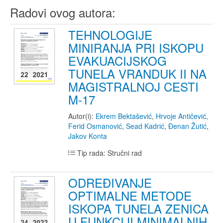
Radovi ovog autora:
TEHNOLOGIJE
MINIRANJA PRI ISKOPU
EVAKUACIJSKOG
TUNELA VRANDUK II NA
MAGISTRALNOJ CESTI
M-17
Autor(i):
Ekrem Bektašević
,
Hrvoje Antičević
,
Ferid Osmanović
,
Sead Kadrić
,
Đenan Žutić
,
Jakov Konta
Tip rada: Stručni rad
ODREĐIVANJE
OPTIMALNE METODE
ISKOPA TUNELA ZENICA
U FUNKCIJI MINIMALNIH