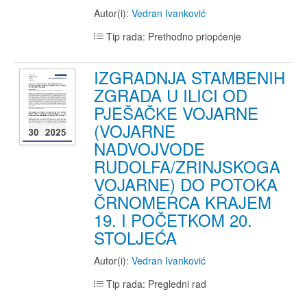
Autor(i):
Vedran Ivanković
Tip rada: Prethodno priopćenje
IZGRADNJA STAMBENIH
ZGRADA U ILICI OD
PJEŠAČKE VOJARNE
(VOJARNE
NADVOJVODE
RUDOLFA/ZRINJSKOGA
VOJARNE) DO POTOKA
ČRNOMERCA KRAJEM
19. I POČETKOM 20.
STOLJEĆA
Autor(i):
Vedran Ivanković
Tip rada: Pregledni rad