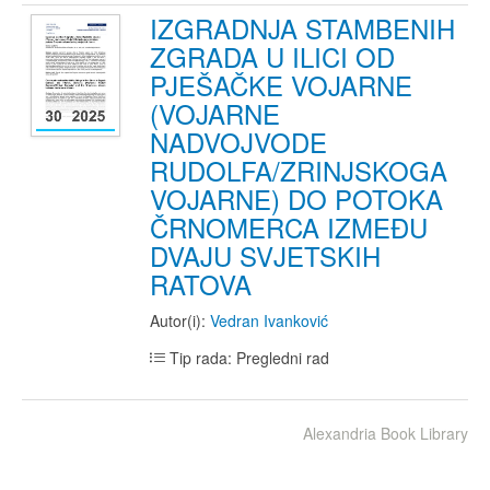
IZGRADNJA STAMBENIH
ZGRADA U ILICI OD
PJEŠAČKE VOJARNE
(VOJARNE
NADVOJVODE
RUDOLFA/ZRINJSKOGA
VOJARNE) DO POTOKA
ČRNOMERCA IZMEĐU
DVAJU SVJETSKIH
RATOVA
Autor(i):
Vedran Ivanković
Tip rada: Pregledni rad
Alexandria Book Library