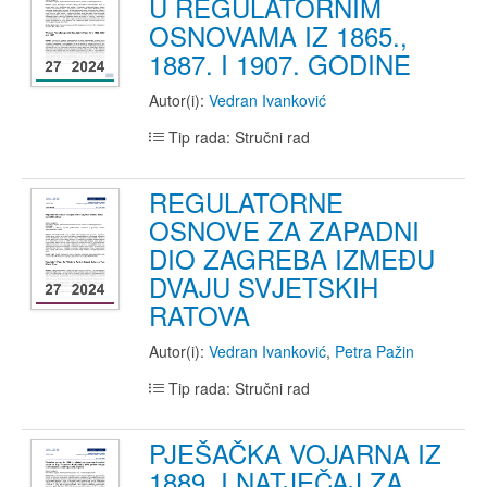
U REGULATORNIM
OSNOVAMA IZ 1865.,
1887. I 1907. GODINE
Autor(i):
Vedran Ivanković
Tip rada: Stručni rad
REGULATORNE
OSNOVE ZA ZAPADNI
DIO ZAGREBA IZMEĐU
DVAJU SVJETSKIH
RATOVA
Autor(i):
Vedran Ivanković
,
Petra Pažin
Tip rada: Stručni rad
PJEŠAČKA VOJARNA IZ
1889. I NATJEČAJ ZA