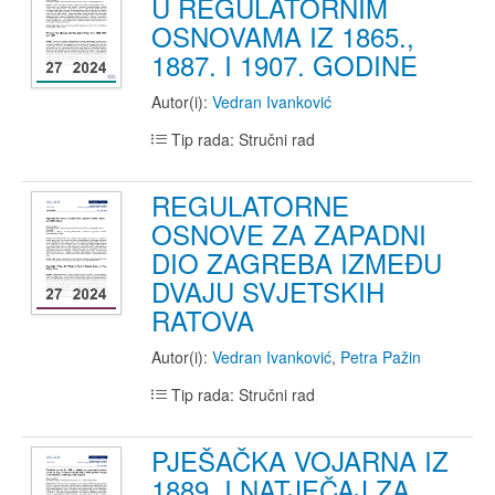
U REGULATORNIM
OSNOVAMA IZ 1865.,
1887. I 1907. GODINE
Autor(i):
Vedran Ivanković
Tip rada: Stručni rad
REGULATORNE
OSNOVE ZA ZAPADNI
DIO ZAGREBA IZMEĐU
DVAJU SVJETSKIH
RATOVA
Autor(i):
Vedran Ivanković
,
Petra Pažin
Tip rada: Stručni rad
PJEŠAČKA VOJARNA IZ
1889. I NATJEČAJ ZA