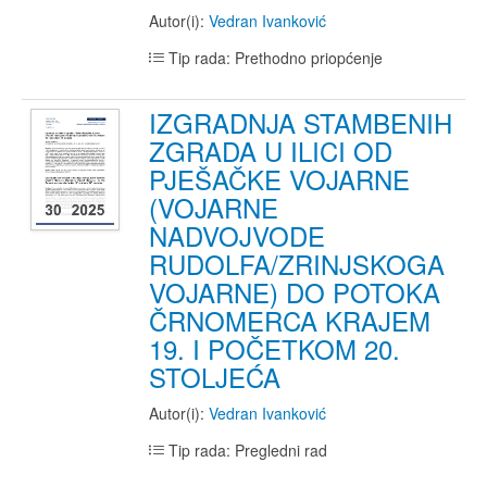
Autor(i):
Vedran Ivanković
Tip rada: Prethodno priopćenje
IZGRADNJA STAMBENIH
ZGRADA U ILICI OD
PJEŠAČKE VOJARNE
(VOJARNE
NADVOJVODE
RUDOLFA/ZRINJSKOGA
VOJARNE) DO POTOKA
ČRNOMERCA KRAJEM
19. I POČETKOM 20.
STOLJEĆA
Autor(i):
Vedran Ivanković
Tip rada: Pregledni rad