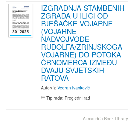
IZGRADNJA STAMBENIH
ZGRADA U ILICI OD
PJEŠAČKE VOJARNE
(VOJARNE
NADVOJVODE
RUDOLFA/ZRINJSKOGA
VOJARNE) DO POTOKA
ČRNOMERCA IZMEĐU
DVAJU SVJETSKIH
RATOVA
Autor(i):
Vedran Ivanković
Tip rada: Pregledni rad
Alexandria Book Library