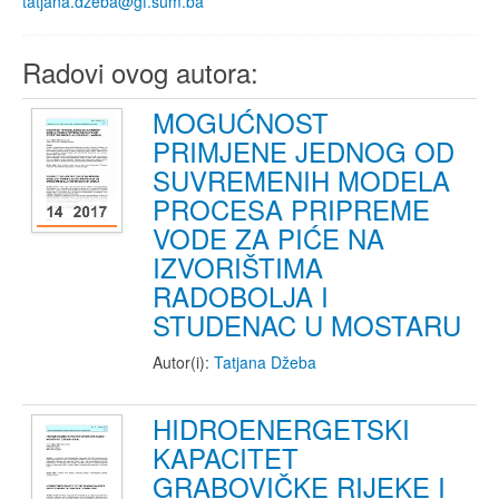
tatjana.dzeba@gf.sum.ba
Radovi ovog autora:
MOGUĆNOST
PRIMJENE JEDNOG OD
SUVREMENIH MODELA
PROCESA PRIPREME
VODE ZA PIĆE NA
IZVORIŠTIMA
RADOBOLJA I
STUDENAC U MOSTARU
Autor(i):
Tatjana Džeba
HIDROENERGETSKI
KAPACITET
GRABOVIČKE RIJEKE I