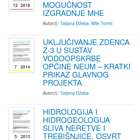
MOGUĆNOST
IZGRADNJE MHE
Autor(i):
Tatjana Džeba
,
Mile Tomić
UKLJUČIVANJE ZDENCA
Z-3 U SUSTAV
VODOOPSKRBE
OPĆINE NEUM – KRATKI
PRIKAZ GLAVNOG
PROJEKTA
Autor(i):
Tatjana Džeba
HIDROLOGIJA I
HIDROGEOLOGIJA
SLIVA NERETVE I
TREBIŠNJICE, OSVRT