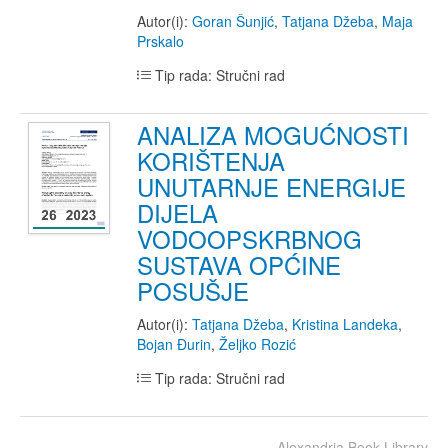
Autor(i):
Goran Šunjić
,
Tatjana Džeba
,
Maja
Prskalo
Tip rada: Stručni rad
ANALIZA MOGUĆNOSTI
KORIŠTENJA
UNUTARNJE ENERGIJE
DIJELA
VODOOPSKRBNOG
SUSTAVA OPĆINE
POSUŠJE
Autor(i):
Tatjana Džeba
,
Kristina Landeka
,
Bojan Đurin
,
Željko Rozić
Tip rada: Stručni rad
Alexandria Book Library