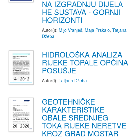
NA IZGRADNJU DIJELA
HE SUSTAVA - GORNJI
HORIZONTI
Autor(i):
Mijo Vranješ
,
Maja Prskalo
,
Tatjana
Džeba
HIDROLOŠKA ANALIZA
RIJEKE TOPALE OPĆINA
POSUŠJE
Autor(i):
Tatjana Džeba
GEOTEHNIČKE
KARAKTERISTIKE
OBALE SREDNJEG
TOKA RIJEKE NERETVE
KROZ GRAD MOSTAR