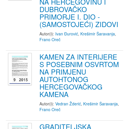
NA HERCEGOVINU I
DUBROVAČKO
PRIMORJE I. DIO -
(SAMOSTOJEĆI) ZIDOVI
Autor(i):
Ivan Đurović
,
Krešimir Šaravanja
,
Frano Oreč
KAMEN ZA INTERIJERE
S POSEBNIM OSVRTOM
NA PRIMJENU
AUTOHTONOG
HERCEGOVAČKOG
KAMENA
Autor(i):
Vedran Žderić
,
Krešimir Šaravanja
,
Frano Oreč
GRADITELJSKA