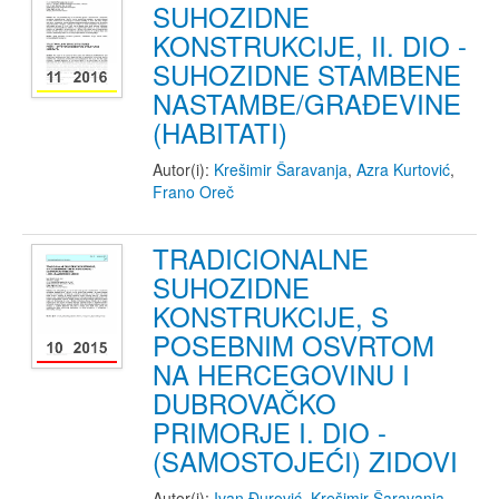
SUHOZIDNE
KONSTRUKCIJE, II. DIO -
SUHOZIDNE STAMBENE
NASTAMBE/GRAĐEVINE
(HABITATI)
Autor(i):
Krešimir Šaravanja
,
Azra Kurtović
,
Frano Oreč
TRADICIONALNE
SUHOZIDNE
KONSTRUKCIJE, S
POSEBNIM OSVRTOM
NA HERCEGOVINU I
DUBROVAČKO
PRIMORJE I. DIO -
(SAMOSTOJEĆI) ZIDOVI
Autor(i):
Ivan Đurović
,
Krešimir Šaravanja
,