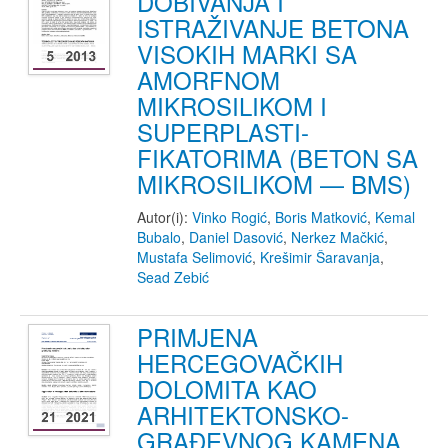
DOBIVANJA I
ISTRAŽIVANJE BETONA
VISOKIH MARKI SA
AMORFNOM
MIKROSILIKOM I
SUPERPLASTI-
FIKATORIMA (BETON SA
MIKROSILIKOM — BMS)
Autor(i):
Vinko Rogić
,
Boris Matković
,
Kemal
Bubalo
,
Daniel Dasović
,
Nerkez Mačkić
,
Mustafa Selimović
,
Krešimir Šaravanja
,
Sead Zebić
PRIMJENA
HERCEGOVAČKIH
DOLOMITA KAO
ARHITEKTONSKO-
GRAĐEVNOG KAMENA