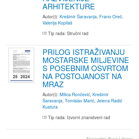
ARHITEKTURE
Autor(i):
Krešimir Šaravanja
,
Frano Oreč
,
Valerija Kopilaš
Tip rada: Stručni rad
PRILOG ISTRAŽIVANJU
MOSTARSKE MILJEVINE
S POSEBNIM OSVRTOM
NA POSTOJANOST NA
MRAZ
Autor(i):
Milica Rončević
,
Krešimir
Šaravanja
,
Tomislav Marić
,
Jelena Radić
Kustura
Tip rada: Izvorni znanstveni rad
Alexandria Book Library