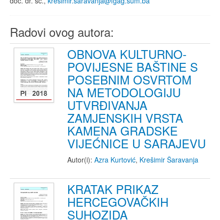
doc. dr. sc.,
kresimir.saravanja@fgag.sum.ba
Radovi ovog autora:
OBNOVA KULTURNO-
POVIJESNE BAŠTINE S
POSEBNIM OSVRTOM
NA METODOLOGIJU
UTVRĐIVANJA
ZAMJENSKIH VRSTA
KAMENA GRADSKE
VIJEĆNICE U SARAJEVU
Autor(i):
Azra Kurtović
,
Krešimir Šaravanja
KRATAK PRIKAZ
HERCEGOVAČKIH
SUHOZIDA