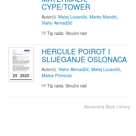
CYPE/TOWER
Autor(i):
Matej Lozančić
,
Marko Mandić
,
Vlaho Akmadžić
Tip rada: Stručni rad
HERCULE POIROT I
SLIJEGANJE OSLONACA
Autor(i):
Vlaho Akmadžić
,
Matej Lozančić
,
Matea Primorac
Tip rada: Stručni rad
Alexandria Book Library