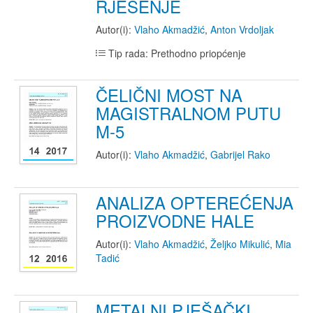
RJEŠENJE
Autor(i):
Vlaho Akmadžić
,
Anton Vrdoljak
Tip rada: Prethodno priopćenje
ČELIČNI MOST NA
MAGISTRALNOM PUTU
M-5
Autor(i):
Vlaho Akmadžić
,
Gabrijel Rako
ANALIZA OPTEREĆENJA
PROIZVODNE HALE
Autor(i):
Vlaho Akmadžić
,
Željko Mikulić
,
Mia
Tadić
METALNI PJEŠAČKI