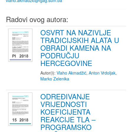
vlaho.akmadzic@fgag.sum.ba
Radovi ovog autora:
OSVRT NA NAZIVLJE
TRADICIJSKIH ALATA U
OBRADI KAMENA NA
PODRUČJU
HERCEGOVINE
Autor(i):
Vlaho Akmadžić
,
Anton Vrdoljak
,
Marko Zelenika
ODREĐIVANJE
VRIJEDNOSTI
KOEFICIJENTA
REAKCIJE TLA –
PROGRAMSKO