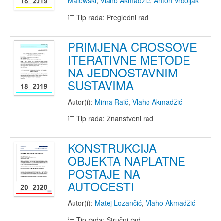
Malewski
,
Vlaho Akmadžić
,
Anton Vrdoljak
Tip rada: Pregledni rad
PRIMJENA CROSSOVE
ITERATIVNE METODE
NA JEDNOSTAVNIM
SUSTAVIMA
Autor(i):
Mirna Raič
,
Vlaho Akmadžić
Tip rada: Znanstveni rad
KONSTRUKCIJA
OBJEKTA NAPLATNE
POSTAJE NA
AUTOCESTI
Autor(i):
Matej Lozančić
,
Vlaho Akmadžić
Tip rada: Stručni rad