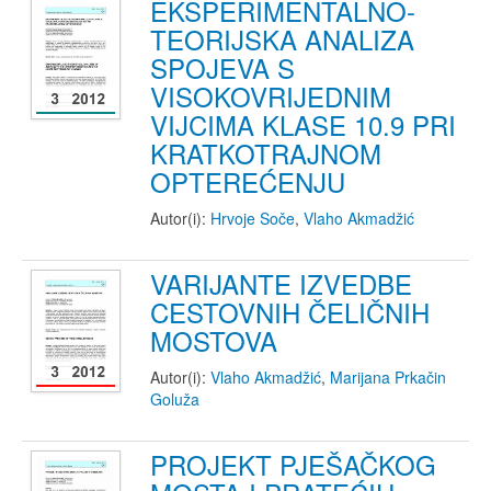
EKSPERIMENTALNO-
TEORIJSKA ANALIZA
SPOJEVA S
VISOKOVRIJEDNIM
VIJCIMA KLASE 10.9 PRI
KRATKOTRAJNOM
OPTEREĆENJU
Autor(i):
Hrvoje Soče
,
Vlaho Akmadžić
VARIJANTE IZVEDBE
CESTOVNIH ČELIČNIH
MOSTOVA
Autor(i):
Vlaho Akmadžić
,
Marijana Prkačin
Goluža
PROJEKT PJEŠAČKOG