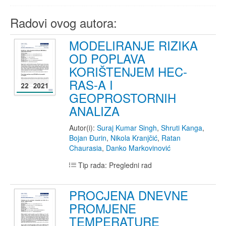
Radovi ovog autora:
MODELIRANJE RIZIKA
OD POPLAVA
KORIŠTENJEM HEC-
RAS-A I
GEOPROSTORNIH
ANALIZA
Autor(i):
Suraj Kumar Singh
,
Shruti Kanga
,
Bojan Đurin
,
Nikola Kranjčić
,
Ratan
Chaurasia
,
Danko Markovinović
Tip rada: Pregledni rad
PROCJENA DNEVNE
PROMJENE
TEMPERATURE