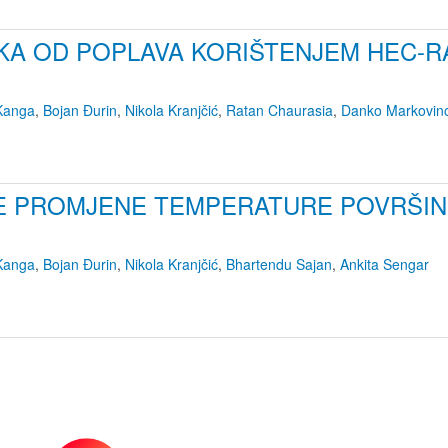
IKA OD POPLAVA KORIŠTENJEM HEC-R
 Kanga
,
Bojan Đurin
,
Nikola Kranjčić
,
Ratan Chaurasia
,
Danko Markovino
 PROMJENE TEMPERATURE POVRŠINE 
 Kanga
,
Bojan Đurin
,
Nikola Kranjčić
,
Bhartendu Sajan
,
Ankita Sengar