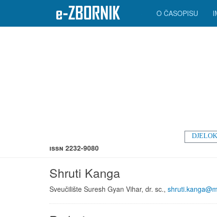
O ČASOPISU
DJELOK
ISSN 2232-9080
Shruti Kanga
Sveučilište Suresh Gyan Vihar, dr. sc.,
shruti.kanga@m