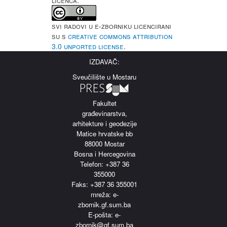
LICENCA:
Svi radovi u e-Zborniku licencirani
su s
Creative Commons Attribution
3.0 Unported License
.
IZDAVAČ:
Sveučilište u Mostaru
Fakultet
građevinarstva,
arhitekture i geodezije
Matice hrvatske bb
88000 Mostar
Bosna i Hercegovina
Telefon: +387 36
355000
Faks: +387 36 355001
m
reža: e-
zbornik.gf.sum.ba
E-pošta: e-
zbornik@gf.sum.ba