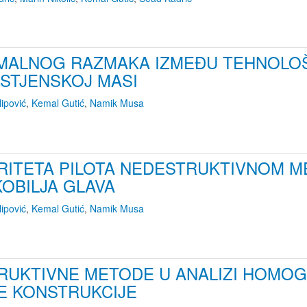
IMALNOG RAZMAKA IZMEĐU TEHNOLOŠ
 STJENSKOJ MASI
lipović
,
Kemal Gutić
,
Namik Musa
EGRITETA PILOTA NEDESTRUKTIVNOM 
OBILJA GLAVA
lipović
,
Kemal Gutić
,
Namik Musa
RUKTIVNE METODE U ANALIZI HOMO
E KONSTRUKCIJE