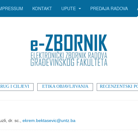
IMPRESSUM
KONTAKT
UPUTE
PREDAJA RADOVA
RUG I CILJEVI
ETIKA OBJAVLJIVANJA
RECENZENTSKI P
li, dr. sc.,
ekrem.bektasevic@untz.ba