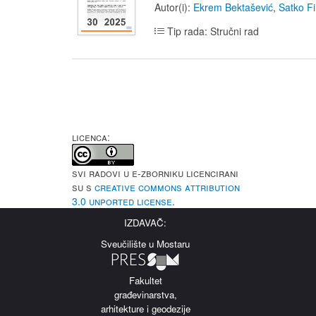
Autor(i):
Ekrem Bektašević
,
Satko Fi
Tip rada: Stručni rad
LICENCA:
Svi radovi u e-Zborniku licencirani
su s
Creative Commons Attribution
3.0 Unported License
.
IZDAVAČ:
Sveučilište u Mostaru
Fakultet
građevinarstva,
arhitekture i geodezije