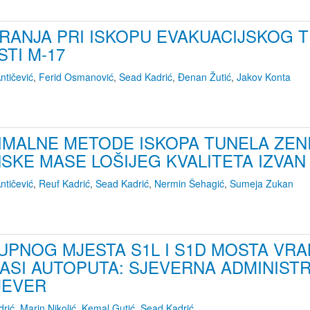
RANJA PRI ISKOPU EVAKUACIJSKOG T
TI M-17
ntičević
,
Ferid Osmanović
,
Sead Kadrić
,
Đenan Žutić
,
Jakov Konta
MALNE METODE ISKOPA TUNELA ZENIC
SKE MASE LOŠIJEG KVALITETA IZVAN
ntičević
,
Reuf Kadrić
,
Sead Kadrić
,
Nermin Šehagić
,
Sumeja Zukan
UPNOG MJESTA S1L I S1D MOSTA VR
ASI AUTOPUTA: SJEVERNA ADMINIST
JEVER
drić
,
Marin Nikolić
,
Kemal Gutić
,
Sead Kadrić