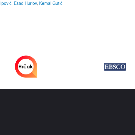
lipović
,
Esad Hurlov
,
Kemal Gutić