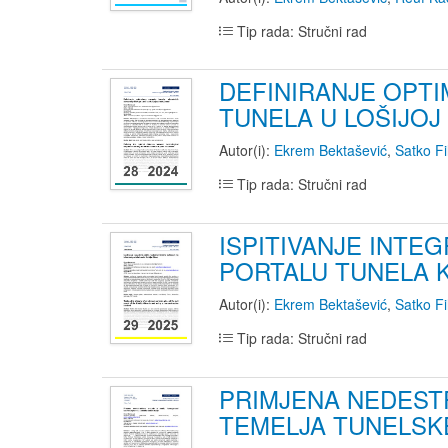
Tip rada: Stručni rad
DEFINIRANJE OPT
TUNELA U LOŠIJOJ
Autor(i):
Ekrem Bektašević
,
Satko Fi
Tip rada: Stručni rad
ISPITIVANJE INT
PORTALU TUNELA K
Autor(i):
Ekrem Bektašević
,
Satko Fi
Tip rada: Stručni rad
PRIMJENA NEDEST
TEMELJA TUNELSK