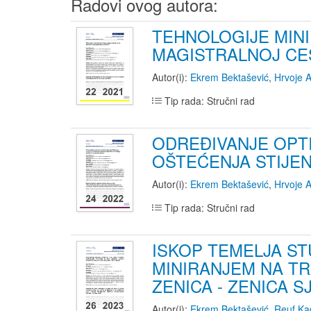
Radovi ovog autora:
TEHNOLOGIJE MINI
MAGISTRALNOJ CES
Autor(i):
Ekrem Bektašević
,
Hrvoje A
Tip rada: Stručni rad
ODREĐIVANJE OPTI
OŠTEĆENJA STIJEN
Autor(i):
Ekrem Bektašević
,
Hrvoje A
Tip rada: Stručni rad
ISKOP TEMELJA ST
MINIRANJEM NA TR
ZENICA - ZENICA S
Autor(i):
Ekrem Bektašević
,
Reuf Ka