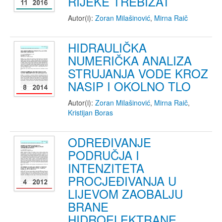
RIJEKE TREBIŽAT
Autor(i):
Zoran Milašinović
,
Mirna Raič
HIDRAULIČKA
NUMERIČKA ANALIZA
STRUJANJA VODE KROZ
NASIP I OKOLNO TLO
Autor(i):
Zoran Milašinović
,
Mirna Raič
,
Kristijan Boras
ODREĐIVANJE
PODRUČJA I
INTENZITETA
PROCJEĐIVANJA U
LIJEVOM ZAOBALJU
BRANE
HIDROELEKTRANE