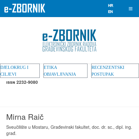
DJELOKRUG I
ETIKA
RECENZENTSKI
CILJEVI
OBJAVLJIVANJA
POSTUPAK
ISSN 2232-9080
Mirna Raič
Sveučilište u Mostaru, Građevinski fakultet, doc. dr. sc., dipl. ing.
građ.