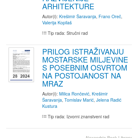
ARHITEKTURE
Autor(i):
Krešimir Šaravanja
,
Frano Oreč
,
Valerija Kopilaš
Tip rada: Stručni rad
PRILOG ISTRAŽIVANJU
MOSTARSKE MILJEVINE
S POSEBNIM OSVRTOM
NA POSTOJANOST NA
MRAZ
Autor(i):
Milica Rončević
,
Krešimir
Šaravanja
,
Tomislav Marić
,
Jelena Radić
Kustura
Tip rada: Izvorni znanstveni rad
Alexandria Book Library