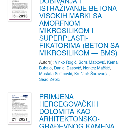
DOBIVANJA I
ISTRAŽIVANJE BETONA
VISOKIH MARKI SA
AMORFNOM
MIKROSILIKOM I
SUPERPLASTI-
FIKATORIMA (BETON SA
MIKROSILIKOM — BMS)
Autor(i):
Vinko Rogić
,
Boris Matković
,
Kemal
Bubalo
,
Daniel Dasović
,
Nerkez Mačkić
,
Mustafa Selimović
,
Krešimir Šaravanja
,
Sead Zebić
PRIMJENA
HERCEGOVAČKIH
DOLOMITA KAO
ARHITEKTONSKO-
GRAĐEVNOG KAMENA