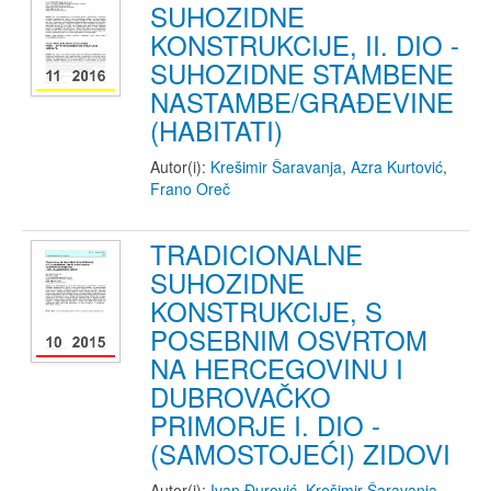
SUHOZIDNE
KONSTRUKCIJE, II. DIO -
SUHOZIDNE STAMBENE
NASTAMBE/GRAĐEVINE
(HABITATI)
Autor(i):
Krešimir Šaravanja
,
Azra Kurtović
,
Frano Oreč
TRADICIONALNE
SUHOZIDNE
KONSTRUKCIJE, S
POSEBNIM OSVRTOM
NA HERCEGOVINU I
DUBROVAČKO
PRIMORJE I. DIO -
(SAMOSTOJEĆI) ZIDOVI
Autor(i):
Ivan Đurović
,
Krešimir Šaravanja
,