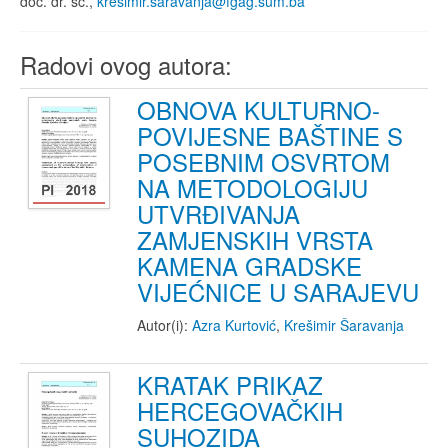
doc. dr. sc.,
kresimir.saravanja@fgag.sum.ba
Radovi ovog autora:
OBNOVA KULTURNO-
POVIJESNE BAŠTINE S
POSEBNIM OSVRTOM
NA METODOLOGIJU
UTVRĐIVANJA
ZAMJENSKIH VRSTA
KAMENA GRADSKE
VIJEĆNICE U SARAJEVU
Autor(i):
Azra Kurtović
,
Krešimir Šaravanja
KRATAK PRIKAZ
HERCEGOVAČKIH
SUHOZIDA