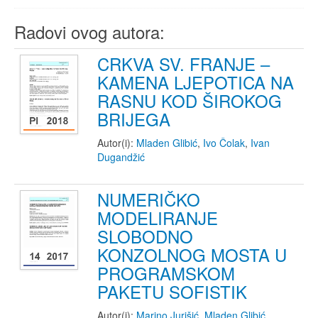
Radovi ovog autora:
CRKVA SV. FRANJE –
KAMENA LJEPOTICA NA
RASNU KOD ŠIROKOG
BRIJEGA
Autor(i):
Mladen Glibić
,
Ivo Čolak
,
Ivan
Dugandžić
NUMERIČKO
MODELIRANJE
SLOBODNO
KONZOLNOG MOSTA U
PROGRAMSKOM
PAKETU SOFISTIK
Autor(i):
Marino Jurišić
,
Mladen Glibić