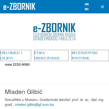
DJELOKRUG I
ETIKA
RECENZENTSKI
CILJEVI
OBJAVLJIVANJA
POSTUPAK
ISSN 2232-9080
,
mladen.glibic@gf.sum.ba
Mladen Glibić
Sveučilište u Mostaru, Građevinski fakultet, prof. dr. sc., dipl. ing.
građ.,
mladen.glibic@gf.sum.ba