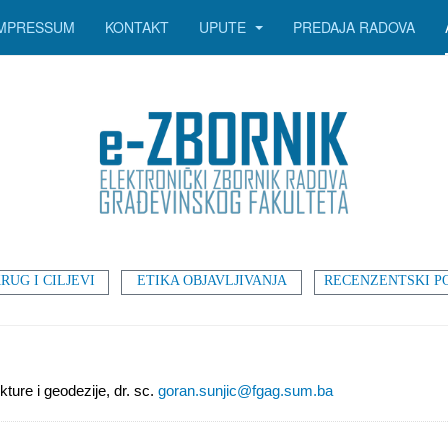
IMPRESSUM
KONTAKT
UPUTE
PREDAJA RADOVA
RUG I CILJEVI
ETIKA OBJAVLJIVANJA
RECENZENTSKI P
kture i geodezije, dr. sc.
goran.sunjic@fgag.sum.ba