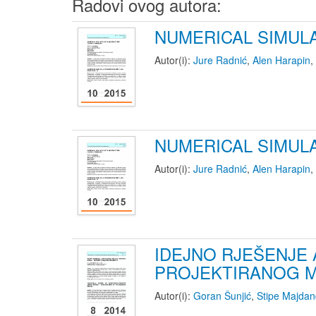
Radovi ovog autora:
NUMERICAL SIMUL
Autor(i):
Jure Radnić
,
Alen Harapin
,
NUMERICAL SIMUL
Autor(i):
Jure Radnić
,
Alen Harapin
,
IDEJNO RJEŠENJE
PROJEKTIRANOG 
Autor(i):
Goran Šunjić
,
Stipe Majdan