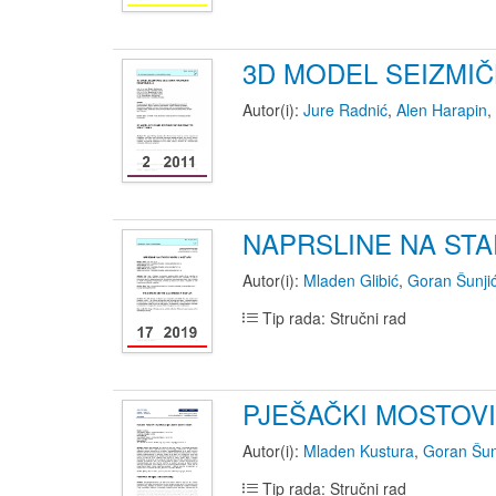
3D MODEL SEIZMI
Autor(i):
Jure Radnić
,
Alen Harapin
,
NAPRSLINE NA ST
Autor(i):
Mladen Glibić
,
Goran Šunji
Tip rada: Stručni rad
PJEŠAČKI MOSTOVI
Autor(i):
Mladen Kustura
,
Goran Šun
Tip rada: Stručni rad