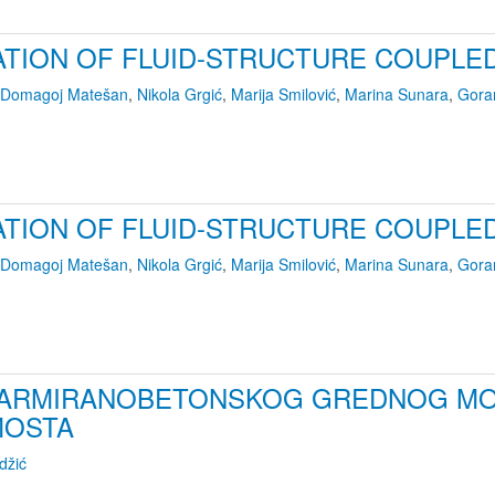
ATION OF FLUID-STRUCTURE COUPLE
Domagoj Matešan
,
Nikola Grgić
,
Marija Smilović
,
Marina Sunara
,
Gora
ATION OF FLUID-STRUCTURE COUPLE
Domagoj Matešan
,
Nikola Grgić
,
Marija Smilović
,
Marina Sunara
,
Gora
 ARMIRANOBETONSKOG GREDNOG MO
MOSTA
džić