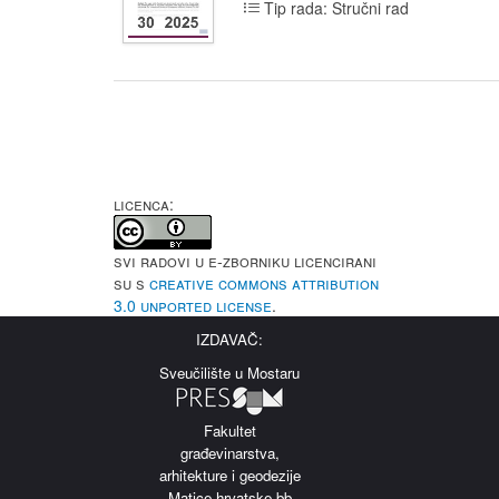
Tip rada: Stručni rad
LICENCA:
Svi radovi u e-Zborniku licencirani
su s
Creative Commons Attribution
3.0 Unported License
.
IZDAVAČ:
Sveučilište u Mostaru
Fakultet
građevinarstva,
arhitekture i geodezije
Matice hrvatske bb