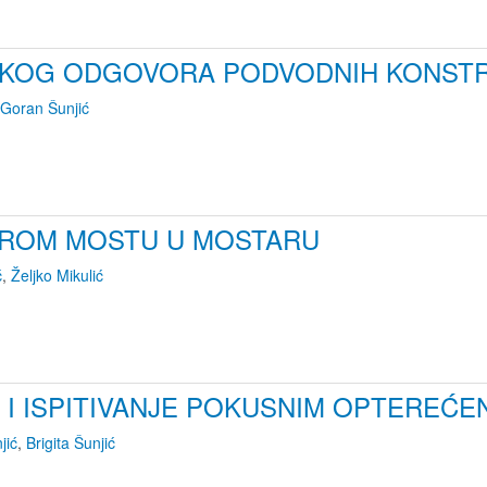
ČKOG ODGOVORA PODVODNIH KONSTR
Goran Šunjić
AROM MOSTU U MOSTARU
ć
,
Željko Mikulić
 I ISPITIVANJE POKUSNIM OPTEREĆE
jić
,
Brigita Šunjić