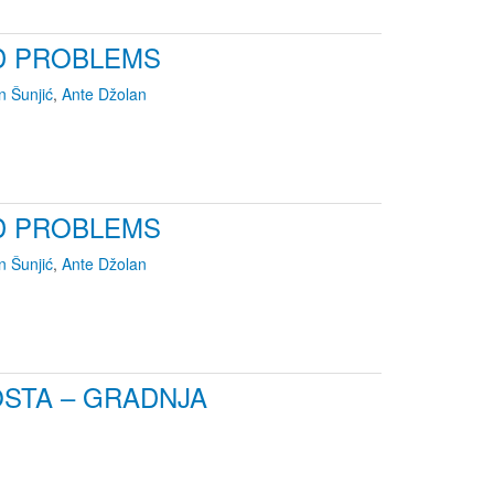
D PROBLEMS
n Šunjić
,
Ante Džolan
D PROBLEMS
n Šunjić
,
Ante Džolan
STA – GRADNJA