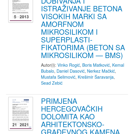
DOBIVANJA I
ISTRAŽIVANJE BETONA
VISOKIH MARKI SA
AMORFNOM
MIKROSILIKOM I
SUPERPLASTI-
FIKATORIMA (BETON SA
MIKROSILIKOM — BMS)
Autor(i):
Vinko Rogić
,
Boris Matković
,
Kemal
Bubalo
,
Daniel Dasović
,
Nerkez Mačkić
,
Mustafa Selimović
,
Krešimir Šaravanja
,
Sead Zebić
PRIMJENA
HERCEGOVAČKIH
DOLOMITA KAO
ARHITEKTONSKO-
GRAĐEVNOG KAMENA