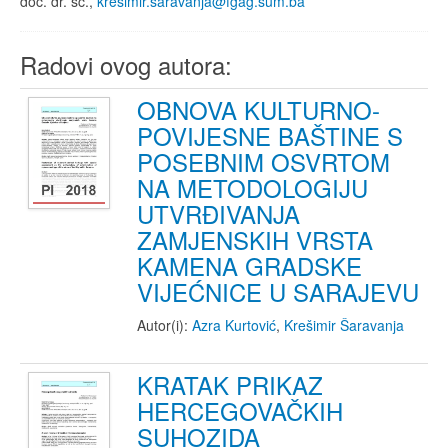
doc. dr. sc.,
kresimir.saravanja@fgag.sum.ba
Radovi ovog autora:
OBNOVA KULTURNO-
POVIJESNE BAŠTINE S
POSEBNIM OSVRTOM
NA METODOLOGIJU
UTVRĐIVANJA
ZAMJENSKIH VRSTA
KAMENA GRADSKE
VIJEĆNICE U SARAJEVU
Autor(i):
Azra Kurtović
,
Krešimir Šaravanja
KRATAK PRIKAZ
HERCEGOVAČKIH
SUHOZIDA