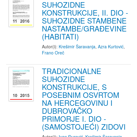
SUHOZIDNE
KONSTRUKCIJE, II. DIO -
SUHOZIDNE STAMBENE
NASTAMBE/GRAĐEVINE
(HABITATI)
Autor(i):
Krešimir Šaravanja
,
Azra Kurtović
,
Frano Oreč
TRADICIONALNE
SUHOZIDNE
KONSTRUKCIJE, S
POSEBNIM OSVRTOM
NA HERCEGOVINU I
DUBROVAČKO
PRIMORJE I. DIO -
(SAMOSTOJEĆI) ZIDOVI
Autor(i):
Ivan Đurović
,
Krešimir Šaravanja
,