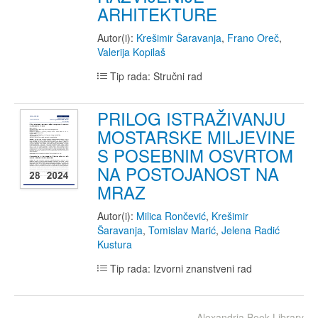
ARHITEKTURE
Autor(i):
Krešimir Šaravanja
,
Frano Oreč
,
Valerija Kopilaš
Tip rada: Stručni rad
PRILOG ISTRAŽIVANJU
MOSTARSKE MILJEVINE
S POSEBNIM OSVRTOM
NA POSTOJANOST NA
MRAZ
Autor(i):
Milica Rončević
,
Krešimir
Šaravanja
,
Tomislav Marić
,
Jelena Radić
Kustura
Tip rada: Izvorni znanstveni rad
Alexandria Book Library