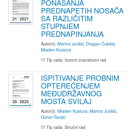
PONAŠANJA
PREDNAPETIH NOSAČA
SA RAZLIČITIM
STUPNJEM
PREDNAPINJANJA
Autor(i):
Marino Jurišić
,
Dragan Ćubela
,
Mladen Kustura
Tip rada: Izvorni znanstveni rad
ISPITIVANJE PROBNIM
OPTEREĆENJEM
MEĐUDRŽAVNOG
MOSTA SVILAJ
Autor(i):
Mladen Kustura
,
Marino Jurišić
,
Goran Šunjić
Tip rada: Stručni rad