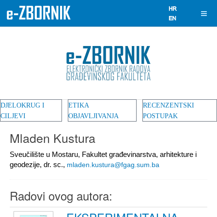
DJELOKRUG I
ETIKA
RECENZENTSKI
CILJEVI
OBJAVLJIVANJA
POSTUPAK
Mladen Kustura
Sveučilište u Mostaru, Fakultet građevinarstva, arhitekture i
geodezije, dr. sc.,
mladen.kustura@fgag.sum.ba
Radovi ovog autora: