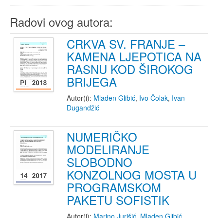
Radovi ovog autora:
CRKVA SV. FRANJE –
KAMENA LJEPOTICA NA
RASNU KOD ŠIROKOG
BRIJEGA
Autor(i):
Mladen Glibić
,
Ivo Čolak
,
Ivan
Dugandžić
NUMERIČKO
MODELIRANJE
SLOBODNO
KONZOLNOG MOSTA U
PROGRAMSKOM
PAKETU SOFISTIK
Autor(i):
Marino Jurišić
,
Mladen Glibić