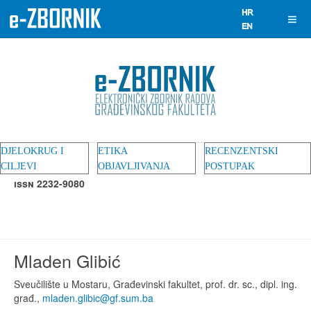
DJELOKRUG I
ETIKA
RECENZENTSKI
CILJEVI
OBJAVLJIVANJA
POSTUPAK
ISSN 2232-9080
,
mladen.glibic@gf.sum.ba
Mladen Glibić
Sveučilište u Mostaru, Građevinski fakultet, prof. dr. sc., dipl. ing.
građ.,
mladen.glibic@gf.sum.ba