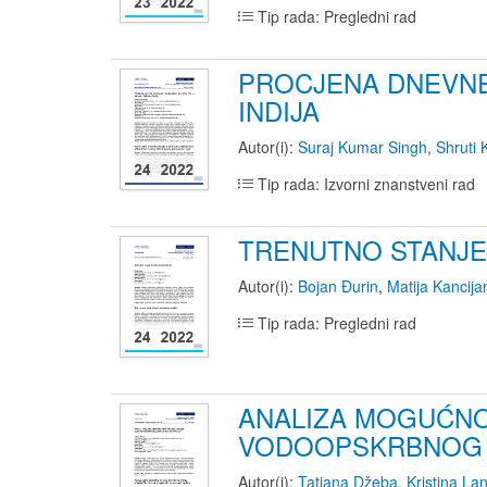
Tip rada: Pregledni rad
PROCJENA DNEVNE
INDIJA
Autor(i):
Suraj Kumar Singh
,
Shruti
Tip rada: Izvorni znanstveni rad
TRENUTNO STANJE
Autor(i):
Bojan Đurin
,
Matija Kancija
Tip rada: Pregledni rad
ANALIZA MOGUĆNO
VODOOPSKRBNOG 
Autor(i):
Tatjana Džeba
,
Kristina La