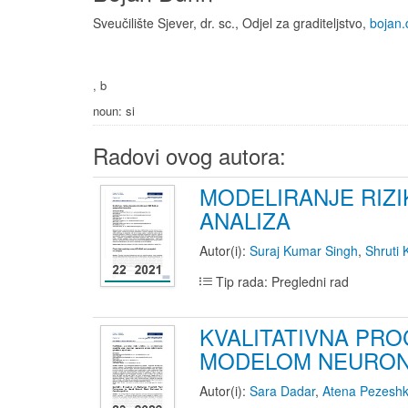
Sveučilište Sjever, dr. sc., Odjel za graditeljstvo,
bojan.
, b
noun: si
Radovi ovog autora:
MODELIRANJE RIZ
ANALIZA
Autor(i):
Suraj Kumar Singh
,
Shruti
Tip rada: Pregledni rad
KVALITATIVNA PR
MODELOM NEURONS
Autor(i):
Sara Dadar
,
Atena Pezeshk