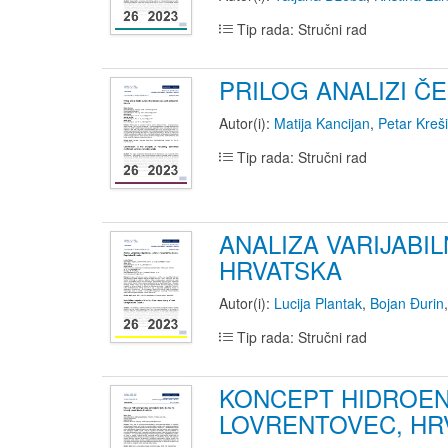
Tip rada: Stručni rad
PRILOG ANALIZI Č
Autor(i):
Matija Kancijan
,
Petar Kreš
Tip rada: Stručni rad
ANALIZA VARIJABI
HRVATSKA
Autor(i):
Lucija Plantak
,
Bojan Đurin
Tip rada: Stručni rad
KONCEPT HIDROEN
LOVRENTOVEC, HR