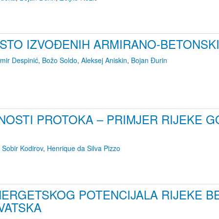
ESTO IZVOĐENIH ARMIRANO-BETONSK
imir Despinić
,
Božo Soldo
,
Aleksej Aniskin
,
Bojan Đurin
LNOSTI PROTOKA – PRIMJER RIJEKE 
,
Sobir Kodirov
,
Henrique da Silva Pizzo
ERGETSKOG POTENCIJALA RIJEKE BE
VATSKA