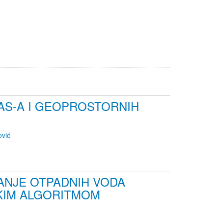
AS-A I GEOPROSTORNIH
vić
ANJE OTPADNIH VODA
KIM ALGORITMOM