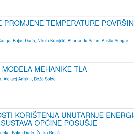
 PROMJENE TEMPERATURE POVRŠINE 
 Kanga
,
Bojan Đurin
,
Nikola Kranjčić
,
Bhartendu Sajan
,
Ankita Sengar
 MODELA MEHANIKE TLA
n
,
Aleksej Aniskin
,
Božo Soldo
STI KORIŠTENJA UNUTARNJE ENERGIJ
SUSTAVA OPĆINE POSUŠJE
ndeka
,
Bojan Đurin
,
Željko Rozić