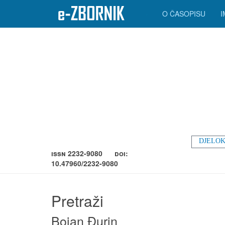
O ČASOPISU
DJELOK
ISSN 2232-9080
DOI:
10.47960/2232-9080
Pretraži
Bojan Đurin