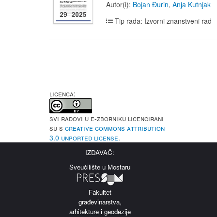
Autor(i):
Bojan Đurin
,
Anja Kutnjak
Tip rada: Izvorni znanstveni rad
LICENCA:
Svi radovi u e-Zborniku licencirani
su s
Creative Commons Attribution
3.0 Unported License
.
IZDAVAČ:
Sveučilište u Mostaru
Fakultet
građevinarstva,
arhitekture i geodezije