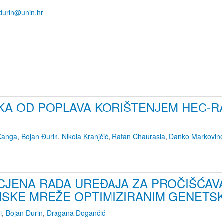
durin@unin.hr
IKA OD POPLAVA KORIŠTENJEM HEC-R
 Kanga
,
Bojan Đurin
,
Nikola Kranjčić
,
Ratan Chaurasia
,
Danko Markovino
OCJENA RADA UREĐAJA ZA PROČIŠĆAV
KE MREŽE OPTIMIZIRANIM GENETS
i
,
Bojan Đurin
,
Dragana Dogančić