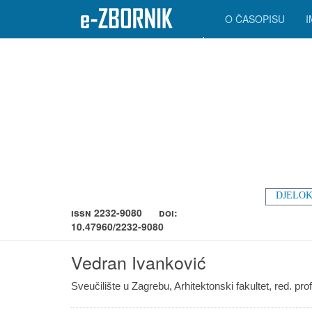
O ČASOPISU
DJELOK
ISSN 2232-9080
DOI:
10.47960/2232-9080
Vedran Ivanković
Sveučilište u Zagrebu, Arhitektonski fakultet, red. prof