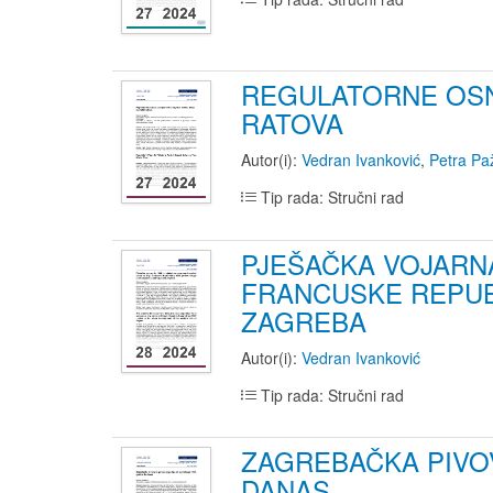
REGULATORNE OSN
RATOVA
Autor(i):
Vedran Ivanković
,
Petra Pa
Tip rada: Stručni rad
PJEŠAČKA VOJARNA
FRANCUSKE REPUBL
ZAGREBA
Autor(i):
Vedran Ivanković
Tip rada: Stručni rad
ZAGREBAČKA PIVO
DANAS