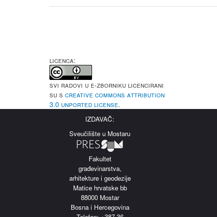
LICENCA:
Svi radovi u e-Zborniku licencirani
su s
Creative Commons Attribution
3.0 Unported License
.
IZDAVAČ:
Sveučilište u Mostaru
Fakultet
građevinarstva,
arhitekture i geodezije
Matice hrvatske bb
88000 Mostar
Bosna i Hercegovina
Telefon: +387 36