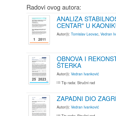
Radovi ovog autora:
ANALIZA STABILNO
CENTAR" U KAONIK
Autor(i):
Tomislav Leovac
,
Vedran I
OBNOVA I REKONST
ŠTERKA
Autor(i):
Vedran Ivanković
Tip rada: Stručni rad
ZAPADNI DIO ZAGRE
Autor(i):
Vedran Ivanković
Tip rada: Stručni rad